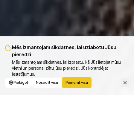
Mēs izmantojam sīkdatnes, lai uzlabotu Jūsu
pieredzi
Mēs izmantojam sīkdatnes, lai izprastu, kā Jūs lietojat mūsu
vietni un personalizētu jūsu pieredzi. Jūs kontrolējat
iestatījumus.
Pielāgot
Noraidīt visu
Pieņemt visu
Apgūsti digitālos rēķinus
Outvoicer ļauj Tev atbrīvoties no laikietilpīgās