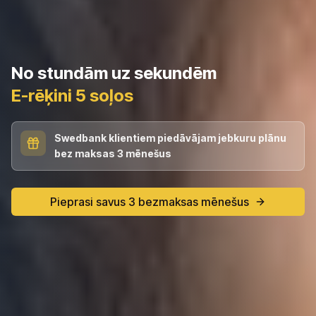
No stundām uz sekundēm
E-rēķini 5 soļos
Swedbank klientiem piedāvājam jebkuru plānu
bez maksas 3 mēnešus
Pieprasi savus 3 bezmaksas mēnešus